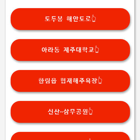
도두봉 해안도로👆️
아라동 제주대학교👆️
한림읍 협재해주욕장👆️
신산~삼무공원👆️