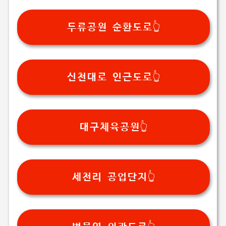
두류공원 순환도로👆️
신천대로 인근도로👆️
대구체육공원👆️
세천리 공업단지👆️